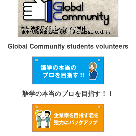
Global Community students volunteers
語学の本当のプロを目指す！！