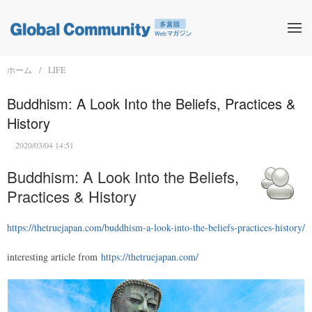
ホーム
LIFE
Buddhism: A Look Into the Beliefs, Practices &
History
2020/03/04 14:51
Buddhism: A Look Into the Beliefs,
Practices & History
https://thetruejapan.com/buddhism-a-look-into-the-beliefs-practices-history/
interesting article from
https://thetruejapan.com/