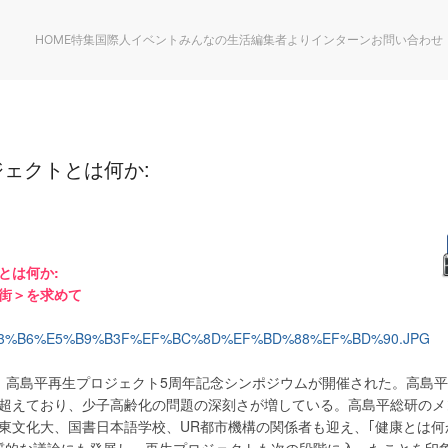
HOME
特集
国際人
イベント
みんなの生活
編集者より
インターン
お問い合わせ
ェクトとは何か:
とは何か:
街＞を求めて
土）、高島平再生プロジェクト5周年記念シンポジウムが開催された。高島
超えており、少子高齢化の問題の深刻さが増している。高島平総研のメ
東文化大、国書日本語学校、UR都市機構の関係者も迎え、｢健康とは何か