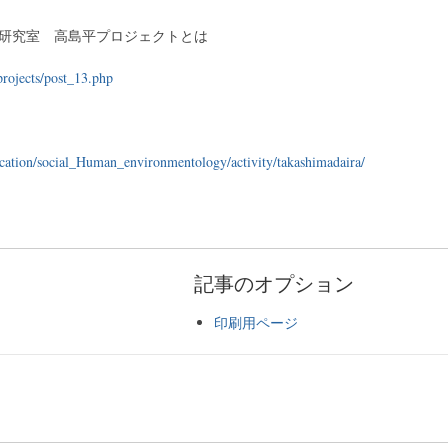
研究室 高島平プロジェクトとは
/projects/post_13.php
ucation/social_Human_environmentology/activity/takashimadaira/
記事のオプション
印刷用ページ