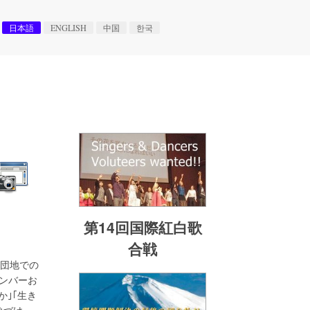
日本語
ENGLISH
中国
한국
第14回国際紅白歌
合戦
平団地での
ンバーお
｣｢生き