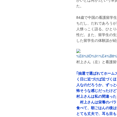
がいとは何か｣という本
た。
84歳で中国の看護留学
ちだし、だれであろうが
人懐っこく語る。ひとり
性だ。また、留学生の生
した留学生の体験談が紹
村上さん（左）と看護留
｢抽選で選ばれてホーム
く日に近づけば近づくほ
人なのだろうか、ずっと
怖そうな感じだったけど
村上さんは私の間違った
村上さんは栄養のバラ
食べて、朝ごはんの後は
とても丈夫で、耳も目も