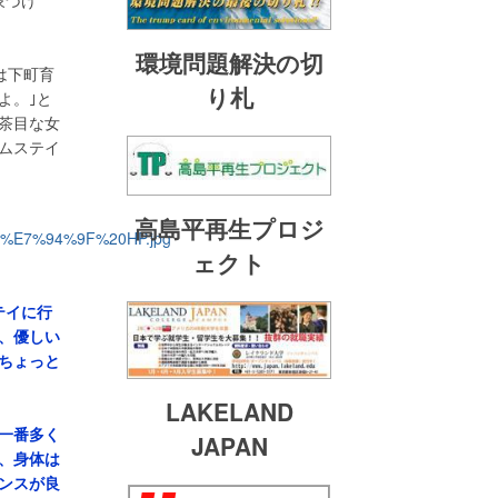
象づけ
環境問題解決の切
は下町育
り札
よ。｣と
茶目な女
ムステイ
高島平再生プロジ
ェクト
テイに行
、優しい
ちょっと
LAKELAND
一番多く
JAPAN
、身体は
ンスが良