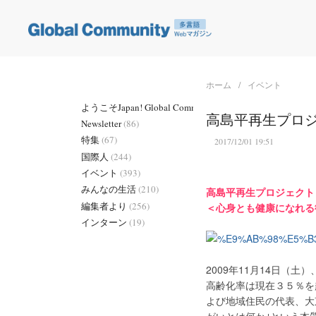
ホーム
イベント
ようこそJapan! Global Community
(2)
高島平再生プロジ
Newsletter
(86)
特集
(67)
2017/12/01 19:51
国際人
(244)
イベント
(393)
みんなの生活
(210)
高島平再生プロジェクト
編集者より
(256)
＜心身とも健康になれる
インターン
(19)
2009年11月14日（
高齢化率は現在３５％を
よび地域住民の代表、大