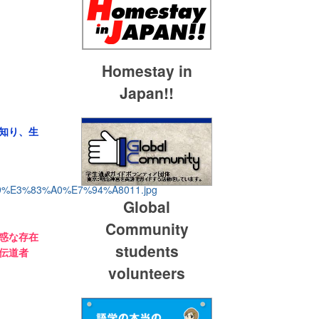
Homestay in
Japan!!
知り、生
Global
Community
惑な存在
students
伝道者
volunteers