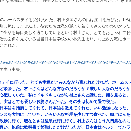
質的な議論にも発展し、再生プロジェクトも次の段階に入ったことを印
生のホームステイを受け入れた、村上タエさんの話は注目を浴びた。｢私
別に気にしませんよ。彼女たちは私の孫より若くてみんなかわいかった
の生活を毎日楽しく過ごしているという村上さん、とてもおしゃれでお
活の面倒を見ている国書日本語学校の小林先生より、村上さん宅にホー
介された。
学生（中央）
ステイに行った。とても幸運だとみんなから言われたけれど、ホームス
ど緊張した。村上さんはどんな方なのだろうか？厳しい人なのだろうか
心配していた。私はドキドキしながら村上さんと話した。顔を見ると、
、実はとても優しいお婆さんだった。その夜は初めて畳で寝た。
日本語を指摘してくれて、日本語を教えてくれた。いい勉強になった。
ンスを大切にしていた。いろいろな料理を少しずつ食べた。朝ごはんを
散歩に行く。暇なときは温泉旅行に行く。村上さんはもう八四歳なのに
良い。以前は教科書で勉強しただけだったが、日本食はヘルシーでバラ