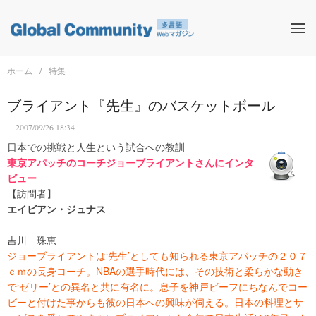
ホーム
特集
ブライアント『先生』のバスケットボール
2007/09/26 18:34
日本での挑戦と人生という試合への教訓
東京アパッチのコーチジョーブライアントさんにインタ
ビュー
【訪問者】
エイビアン・ジュナス
吉川 珠恵
ジョーブライアントは‘先生’としても知られる東京アパッチの２０７
ｃｍの長身コーチ。NBAの選手時代には、その技術と柔らかな動き
で‘ゼリー’との異名と共に有名に。息子を神戸ビーフにちなんでコー
ビーと付けた事からも彼の日本への興味が伺える。日本の料理とサ