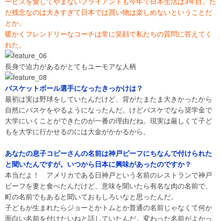
ービスを愛してやまないブライアントも今年で日本生活は3年目。た
だ残念なのは大きすぎて日本では買い物は楽しめないということだ
とか。
暖かくフレンドリーなコーチは常に笑顔で私たちの質問に答えてく
れた。
長身で迫力があるがとてもユーモアな人柄
バスケットボール選手になったきっかけは？
最初は実は野球をしていたんだけど、背がたまたま大きかったから
自然にバスケをやるようになったんだ。けどバスケでなら奨学金で
大学にいくことができたのが一番の理由だね。現実は厳しくて子ど
もを大学に行かせるのには大金がかかるから。
あなたの息子コビーさんの名前は神戸ビーフにちなんで付けられた
と聞いたんですが。いつから日本に興味があったのですか？
本当だよ！ アメリカである日神戸という名前のレストランで神戸
ビーフを妻と食べたんだけど、意味を聞いたら有名な肉の名前で、
町の名前でもあると聞いておもしろいなと思ったんだ。
子どもが生まれたらジョーとかトムとか普通の名前じゃなくて何か
面白い名前を付けたいねと話していたんだ。変わった名前がよかっ