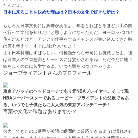
たんだよ。
日本に来ることを決めた理由は？日本の文化で好きな所は？
もちろん日本文化には興味があるよ。年をとればとるほど沢山の国
へ行って文化を知りたいと思うようになったんだ。ヨーロッパに8年
住んだんだけど、アジアで仕事をするチャンスが舞い込んできた時
は何も考えず、すぐに飛びついたよ！
まず日本料理はすばらしい、何種類かなら寿司にも挑戦したよ。後
は日本人のプロ意識とサービスには驚かされるね。ただ今だに地下
鉄を歩くのには苦労するよ。いつも頭をぶつけちゃうよ。
ジョーブライアントさんのプロフィール
東京アパッチのヘッドコーチであり元NBAプレイヤー。そして現
NBAスーパースターであるコービー・ブライアントの父親でもあ
る。いつでも子供たちに大人気の東京アパッチコーチ！
言葉や文化の課題はありますか？
努力してきたのは選手が英語に瞬間的に反応できるように慣れさせ
ることだね。うまくいかないことも時々あるけど大体は問題ない