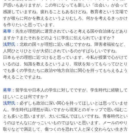
戸惑いもありますが、この年になっても新しい『出会い』が会って
感謝していますね。疲れることもあるけどね。教育者という立場で
すが彼らに何かを教えるというよりむしろ、何かを考えるきっかけ
を作りたいと思っています。
蒋華：
先生が理想的に運営されていると考える国や自治体などあり
ますか？またそれをどのように学生に伝えられていますか？
浅野氏：
北欧の国々が理想に近い感じですかね。障害者福祉など、
人間ひとりひとりが大切にされているのがすばらしいですね。
日本もその理想に近づけると思っています。今私が授業で心がけて
いるのは、知識を教えるというより、現状を知ってもらってひとり
でも多くの学生たちに政治や地方自治に関心を持ってもらえるよう
考えることですよね。
蒋華：
留学生や日本人の学生に対してですが、学生時代に経験して
ほしいことは何ですか？
浅野氏：
必ずしも政治に深い関心を持ってほしいとは思っていませ
ん。学生時代は理想が高いですから現実とのギャップで思い悩むこ
とも多いと思いますが、大いに悩んでほしいですね。青春時代とい
うのはそんなにかっこいいものではないと思います。メールのやり
取りなどで満足して、傷つくのを恐れて人と深く交わらない生き方