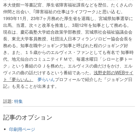
本大使館一等書記官、厚生省障害福祉課長などを歴任。たくさんの
仲間と出会い、｢障害福祉の仕事はライフワーク｣と思い込 む。
1993年11月、23年7ヶ月務めた厚生省を退職し、宮城県知事選挙に
出馬、当選。次々と改革を推進し、3期12年を知事として務める。
現在は、慶応義塾大学総合政策学部教授、宮城県社会福祉協議会会
長、東北大学客員教授、社団法人日本フィランソロピー協会会長を
務める。知事在職中ジョギング知事と呼ばれた程のジョギング好
き。また、１５歳からのエルヴィス・ファンとしても有名で 知事時
代、地元仙台のコミュニティＦＭで、毎週水曜日「シローと夢トー
ク」という番組のＤＪを務めた。エルヴィスの曲だけをかけ、エル
ヴィスの曲の話だけするという番組であった。
浅野史郎のWEBサイ
ト『夢らいん』
夢らいん
プロフィールで紹介した『ジョギング日
記』も見ることが出来ます。
話題:
特集
記事のオプション
印刷用ページ