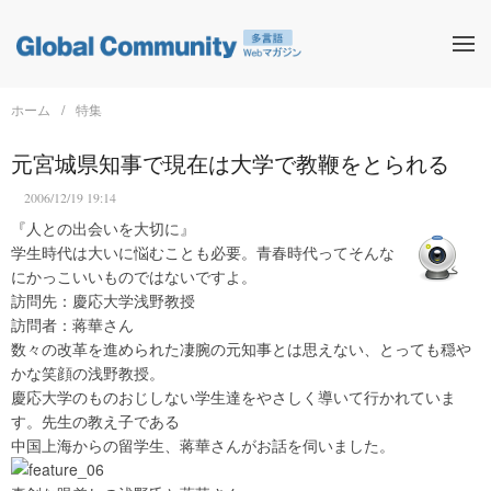
ホーム
特集
元宮城県知事で現在は大学で教鞭をとられる
2006/12/19 19:14
『人との出会いを大切に』
学生時代は大いに悩むことも必要。青春時代ってそんな
にかっこいいものではないですよ。
訪問先：慶応大学浅野教授
訪問者：蒋華さん
数々の改革を進められた凄腕の元知事とは思えない、とっても穏や
かな笑顔の浅野教授。
慶応大学のものおじしない学生達をやさしく導いて行かれていま
す。先生の教え子である
中国上海からの留学生、蒋華さんがお話を伺いました。