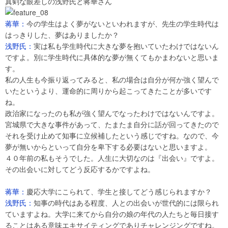
真剣な眼差しの浅野氏と蒋華さん
蒋華：
今の学生はよく夢がないといわれますが、先生の学生時代は
はっきりした、夢はありましたか？
浅野氏：
実は私も学生時代に大きな夢を抱いていたわけではないん
ですよ。別に学生時代に具体的な夢が無くてもかまわないと思いま
す。
私の人生も今振り返ってみると、私の場合は自分が何か強く望んで
いたというより、運命的に周りから起こってきたことが多いです
ね。
政治家になったのも私が強く望んでなったわけではないんですよ。
宮城県で大きな事件があって、たまたま自分に話が回ってきたので
それを受け止めて知事に立候補したという感じですね。なので、今
夢が無いからといって自分を卑下する必要はないと思いますよ。
４０年前の私もそうでした。人生に大切なのは『出会い』ですよ。
その出会いに対してどう反応するかですよね。
蒋華：
慶応大学にこられて、学生と接してどう感じられますか？
浅野氏：
知事の時代はある程度、人との出会いが世代的には限られ
ていますよね。大学に来てから自分の娘の年代の人たちと毎日接す
ることはある意味エキサイティングでありチャレンジングですね。