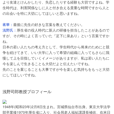
より友達とけんかしたり、失恋したりする経験も大切ですよね。学
生時代は、利害関係なしに人と付き合える貴重な時間ですから人と
の出会いを特に大切にしてほしいと思いますね。
蒋華：
最後に先生の好きな言葉を教えてください。
浅野氏：
厚生省の役人時代に新人の研修を担当したことがあるので
すが、その時によく言っていた『足下に泉あり』という言葉ですか
ね。
日本の若い人たちの考え方として、学生時代から将来のためにと競
争を続けてきて、いい大学に入って希望の組織に入ってもさらに我
慢して上を目指していくイメージがありますが、私は若い人たちに
今を楽しんで生きることも大切だよと伝えたいですね。
先のことを案じることも大事ですが今を楽しむ気持ちをもっと大切
にしてほしいですね。
浅野司郎教授プロフィール
1948年(昭和23年)2月8日生まれ。宮城県仙台市出身。東京大学法学
部卒業後1970年厚生省に入り、社会局老人福祉課課長補佐、在米日