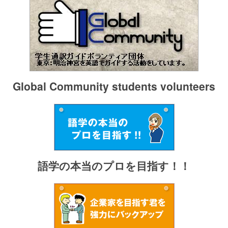
Global Community students volunteers
語学の本当のプロを目指す！！