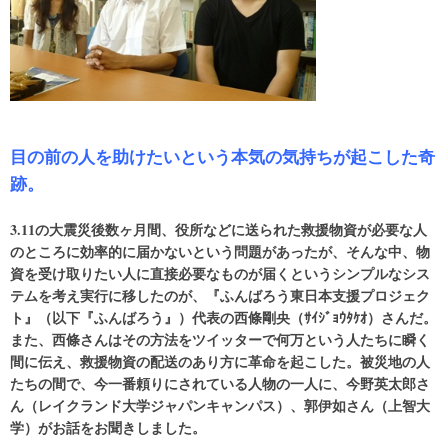
目の前の人を助けたいという本気の気持ちが起こした奇
跡。
3.11の大震災後数ヶ月間、役所などに送られた救援物資が必要な人
のところに効率的に届かないという問題があったが、そんな中、物
資を受け取りたい人に直接必要なものが届くというシンプルなシス
テムを考え実行に移したのが、『ふんばろう東日本支援プロジェク
ト』（以下『ふんばろう』）代表の西條剛央（ｻｲｼﾞｮｳﾀｹｵ）さんだ。
また、西條さんはその方法をツイッターで何万という人たちに瞬く
間に伝え、救援物資の配送のあり方に革命を起こした。被災地の人
たちの間で、今一番頼りにされている人物の一人に、今野英太郎さ
ん（レイクランド大学ジャパンキャンパス）、郭伊如さん（上智大
学）がお話をお聞きしました。