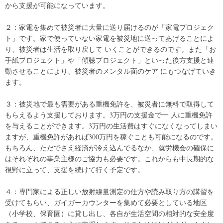
から支援が可能になっています。
２：家電を集めて被災者に大量に送り届けるのが「家電プロジェク
ト」です。家で使っていない家電を被災地に送ってあげることによ
り、被災者は生活を取り戻して いくことができるのです。また「お
手紙プロジェクト」や「傾聴プロジェクト」といった後方支援と連
動させることにより、被災者のメンタル面のケア にもつなげていき
ます。
３：被災地で最も需要がある重機免許を、被災者に無料で取得して
もらえるよう支援しております。3万円の支援金で一 人に重機免許
を与えることができます。3万円の生活費はすぐになくなってしまい
ますが、重機免許があれば300万円を稼ぐことも可能になるのです。
もちろん、ただでさえ経済が冷え込んでるなか、就労機会の確保に
はそれぞれの事業主様のご協力も必要です。これからも中長期的な
視野に立って、支援を続けて行く予定です。
４：専門家による正しい放射線量測定の仕方や読み取り方の講習を
受けてもらい、ガイガーカウンターを集めて必要としている地区
（小学校、保育園）に貸し出し、各自が生活空間の相対的な安全度