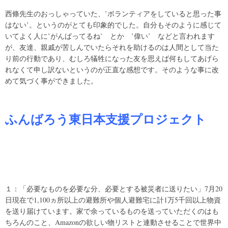
西條先生のおっしゃっていた、’ボランティアをしていると思った事
はない’。というのがとても印象的でした。自分もそのように感じて
いてよく人に’がんばってるね’ とか ’偉い’ などと言われます
が、友達、親戚が苦しんでいたらそれを助けるのは人間として当た
り前の行動であり、むしろ犠牲になった友を思えば何もしてあげら
れなくて申し訳ないというのが正直な感想です。そのような事に改
めて気づく事ができました。
ふんばろう東日本支援プロジェクト
１：「必要なものを必要な分、必要とする被災者に送りたい」7月20
日現在で1,100ヵ所以上の避難所や個人避難宅に計1万5千回以上物資
を送り届けています。家で余っているものを送っていただくのはも
ちろんのこと、Amazonの欲しい物リストと連動させることで世界中