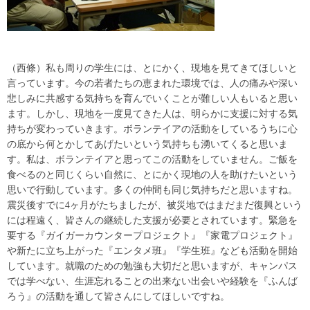
（西條）私も周りの学生には、とにかく、現地を見てきてほしいと
言っています。今の若者たちの恵まれた環境では、人の痛みや深い
悲しみに共感する気持ちを育んでいくことが難しい人もいると思い
ます。しかし、現地を一度見てきた人は、明らかに支援に対する気
持ちが変わっていきます。ボランテイアの活動をしているうちに心
の底から何とかしてあげたいという気持ちも湧いてくると思いま
す。私は、ボランテイアと思ってこの活動をしていません。ご飯を
食べるのと同じくらい自然に、とにかく現地の人を助けたいという
思いで行動しています。多くの仲間も同じ気持ちだと思いますね。
震災後すでに4ヶ月がたちましたが、被災地ではまだまだ復興という
には程遠く、皆さんの継続した支援が必要とされています。緊急を
要する『ガイガーカウンタープロジェクト』『家電プロジェクト』
や新たに立ち上がった『エンタメ班』『学生班』なども活動を開始
しています。就職のための勉強も大切だと思いますが、キャンパス
では学べない、生涯忘れることの出来ない出会いや経験を『ふんば
ろう』の活動を通して皆さんにしてほしいですね。