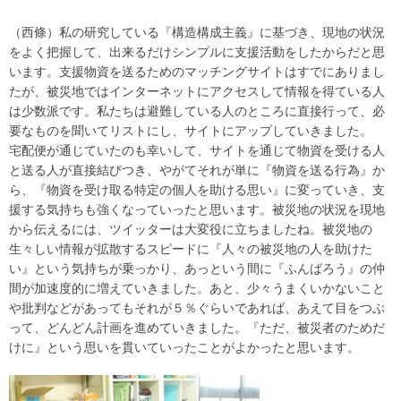
（西條）私の研究している『構造構成主義』に基づき、現地の状況
をよく把握して、出来るだけシンプルに支援活動をしたからだと思
います。支援物資を送るためのマッチングサイトはすでにありまし
たが、被災地ではインターネットにアクセスして情報を得ている人
は少数派です。私たちは避難している人のところに直接行って、必
要なものを聞いてリストにし、サイトにアップしていきました。
宅配便が通じていたのも幸いして、サイトを通じて物資を受ける人
と送る人が直接結びつき、やがてそれが単に『物資を送る行為』か
ら、『物資を受け取る特定の個人を助ける思い』に変っていき、支
援する気持ちも強くなっていったと思います。被災地の状況を現地
から伝えるには、ツイッターは大変役に立ちましたね。被災地の
生々しい情報が拡散するスピードに『人々の被災地の人を助けた
い』という気持ちが乗っかり、あっという間に『ふんばろう』の仲
間が加速度的に増えていきました。あと、少々うまくいかないこと
や批判などがあってもそれが５％ぐらいであれば、あえて目をつぶ
って、どんどん計画を進めていきました。『ただ、被災者のためだ
けに』という思いを貫いていったことがよかったと思います。