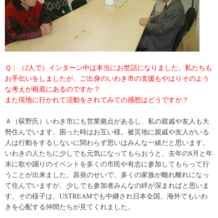
Ｑ：（2人で）インターン中は本当にお世話になりました。私たちも
お手伝いをしましたが、ご出身のいわき市の支援もやはりそのよう
な考えが根底にあるのですか？
また現地に行かれて活動をされてみての感想はどうですか？
Ａ（荻野氏）いわき市にも営業拠点があるし、私の親戚や友人も大
勢住んでいます。困った時はお互い様。被災地に親戚や友人がいる
人は行動をするしないに関わらず思いはみんな一緒だと思います。
いわきの人たちに少しでも元気になってもらおうと、去年の8月と年
末に歌や踊りのイベントを多くの市民や有志に参加してもらって行
うことが出来ました。原発のせいで、多くの家族が離れ離れになっ
て住んでいますが、少しでも参加者みんなの絆が深まればと思いま
す。その様子は、USTREAMでも中継され日本全国、海外でもいわ
きを心配する仲間たちが見てくれました。