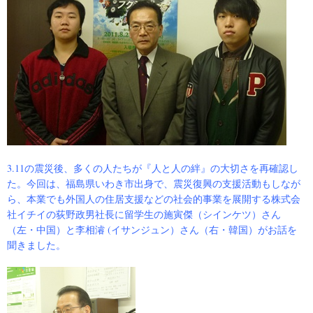
3.11の震災後、多くの人たちが『人と人の絆』の大切さを再確認し
た。今回は、福島県いわき市出身で、震災復興の支援活動もしなが
ら、本業でも外国人の住居支援などの社会的事業を展開する株式会
社イチイの荻野政男社長に留学生の施寅傑（シインケツ）さん
（左・中国）と李相濬 (イサンジュン）さん（右・韓国）がお話を
聞きました。