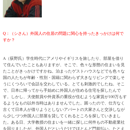
Q：（シさん）外国人の住居の問題に関心を持ったきっかけは何で
すか？
A（荻野氏）学生時代にアメリやイギリスを旅したり、部屋を借り
て住んでいたこともありますが、そこで、色々な形態の住まいを見
たことがきっかけですかね。泊まったゲストハウスなどでも色々な
国の人たちが年齢・性別・国籍に関わらず大きなリビングで楽しそ
うにくつろいで会話を交わしている。とても刺激的でしたね。そこ
で、日本に帰ってから手始めに外国人が住める住宅を探したんで
す。しかし、大使館員や外資系の重役が住むような家賃が100万もす
るようなもの以外当時はありませんでした。困ったので、仕方なく
古くて日本人が借りようとしないアパートの大家さんと交渉しなが
ら少しづつ外国人に部屋を貸してくれるところを探していきまし
た。ある日、大学教授の住まいを一緒に探しに何件もの不動産業社
を回りましたが、外国人だというだけでほとんど門前払い。たとえ