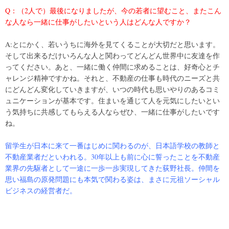
Q：（2人で）最後になりましたが、今の若者に望むこと、またこん
な人なら一緒に仕事がしたいという人はどんな人ですか？
A:とにかく、若いうちに海外を見てくることが大切だと思います。
そして出来るだけいろんな人と関わってどんどん世界中に友達を作
ってください。あと、一緒に働く仲間に求めることは、好奇心とチ
ャレンジ精神ですかね。それと、不動産の仕事も時代のニーズと共
にどんどん変化していきますが、いつの時代も思いやりのあるコミ
ュニケーションが基本です。住まいを通じて人を元気にしたいとい
う気持ちに共感してもらえる人ならぜひ、一緒に仕事がしたいです
ね。
留学生が日本に来て一番はじめに関わるのが、日本語学校の教師と
不動産業者だといわれる。30年以上も前に心に誓ったことを不動産
業界の先駆者として一途に一歩一歩実現してきた荻野社長。仲間を
思い福島の原発問題にも本気で関わる姿は、まさに元祖ソーシャル
ビジネスの経営者だ。