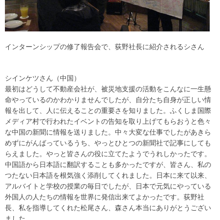
インターンシップの修了報告会で、荻野社長に紹介されるシさん
シインケツさん（中国）
最初はどうして不動産会社が、被災地支援の活動をこんなに一生懸
命やっているのかわかりませんでしたが、自分たち自身が正しい情
報を出して、人に伝えることの重要さを知りました。ふくしま国際
メディア村で行われたイベントの告知を取り上げてもらおうと色々
な中国の新聞に情報を送りました。中々大変な仕事でしたがあきら
めずにがんばっているうち、やっとひとつの新聞社で記事にしても
らえました。やっと皆さんの役に立てたようでうれしかったです。
中国語から日本語に翻訳することも多かったですが、皆さん、私の
つたない日本語を根気強く添削してくれました。日本に来て以来、
アルバイトと学校の授業の毎日でしたが、日本で元気にやっている
外国人の人たちの情報を世界に発信出来てよかったです。荻野社
長、私を指導してくれた松尾さん、森さん本当にありがとうござい
ました。