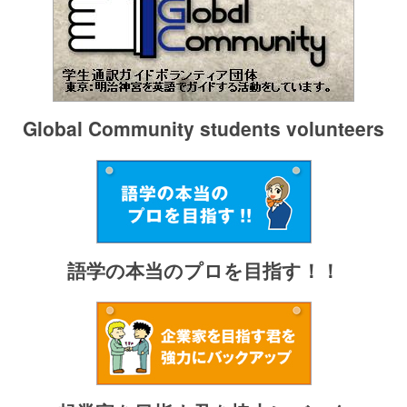
Global Community students volunteers
語学の本当のプロを目指す！！