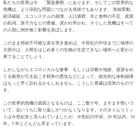
私たちの世界は今、「緊急事態」にあります。そしてこの世界的な
危機は、より深刻な問題につながる兆候でもあります。 気候変動、
経済破綻、エコシステムの崩壊、人口過密、水と食料の不足、資源
の枯渇、原子力などの脅威。遅かれ早かれ、そうした危機はすべて
の人類に例外無く影響を及ぼします。
このまま持続不可能な道を突き進めば、今世紀の中頃までに地球の
大部分は、人間をはじめ多くの生物が生息できない場所へと変わり
果てることでしょう。
しかしながらエコロジカルな惨事、もしくは宗教や地政、資源をめ
ぐる衝突が引き起こす戦争の悪化などによって、総合的な体制崩壊
はもっと早く訪れるかもしれません。こうした脅威は現実のもので
す。
この世界的危機の原因となるものは、ここ数十年、ますます勢いづ
いて、近いうちに取り返しがつかなくなります。そのタイムリミッ
トは今世紀末と見られていましたが、今世紀の中頃、20 年以内、10
年、5 年とどんどん早まっています。