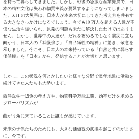
を持って暮らしてきました。しかし、戦後の急激な産業発展で、日
本の精神文化は失われ物質主義が蔓延するようになってしまいまし
た。3.11 の大災害は、日本人が本来大切にしてきた考え方を共有す
る大きなきっかけになるでしょう。今でも10 万人を超える人達が不
便な生活を強いられ、原発の問題も未だに解決したわけではありま
せん。しかし、世界中の人達が、だれを攻めるでもなく震災に立ち
向かう、日本人の「我慢強さ」「自己犠牲の精神」に驚き、敬意を
示しました。今こそ、日本人の本来持っている『自然と共に暮らす
価値観』を『日本』から、発信することが大切だと思います。
しかし、この状況を何とかしたいと様々な分野で長年地道に活動を
続けてきた人たちも大勢います。
西洋医学一辺倒の考え方や、物質科学万能主義、効率だけを求める
グローバリズムが
曲がり角に来ていることは誰もが感じています。
未来の子供たちのためにも、大きな価値観の変換を起こすのがまさ
に、今です。