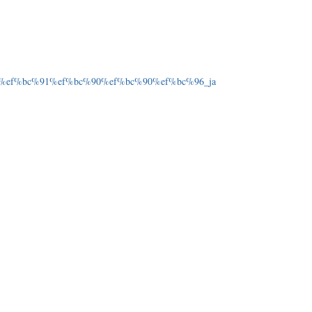
e%85%ef%bc%91%ef%bc%90%ef%bc%90%ef%bc%96_ja