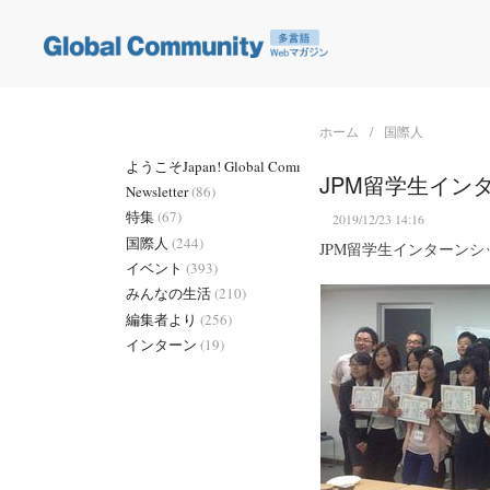
ホーム
国際人
ようこそJapan! Global Community
(2)
JPM留学生イン
Newsletter
(86)
特集
(67)
2019/12/23 14:16
国際人
(244)
JPM留学生インターンシ
イベント
(393)
みんなの生活
(210)
編集者より
(256)
インターン
(19)