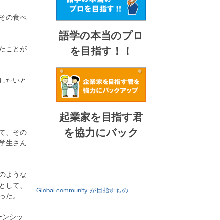
その食べ
語学の本当のプロ
を目指す！！
たことが
したいと
起業家を目指す君
を協力にバック
って、その
学生さん
のような
として、
Global community が目指すもの
った。
ーンシッ