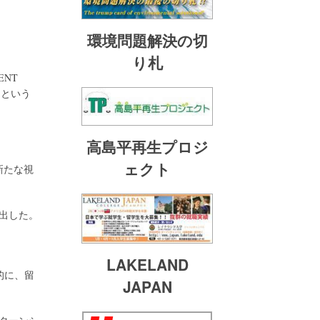
環境問題解決の切
り札
MENT
たという
高島平再生プロジ
ェクト
新たな視
出した。
LAKELAND
的に、留
JAPAN