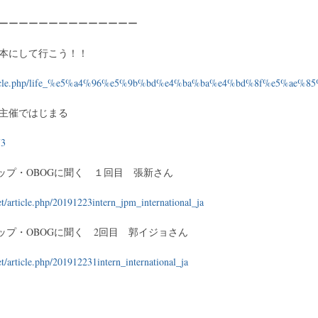
ーーーーーーーーーーーーーー
本にして行こう！！
et/article.php/life_%e5%a4%96%e5%9b%bd%e4%ba%ba%e4%bd%8f%e5%a
主催ではじまる
73
ップ・OBOGに聞く １回目 張新さん
t/article.php/20191223intern_jpm_international_ja
ップ・OBOGに聞く 2回目 郭イジョさん
t/article.php/201912231intern_international_ja