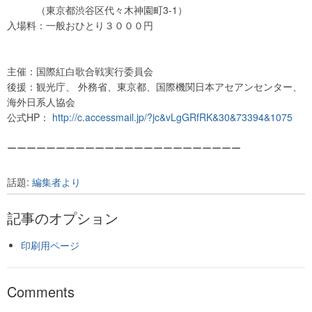
（東京都渋谷区代々木神園町3-1）
入場料：一般おひとり３０００円
主催：国際紅白歌合戦実行委員会
後援：観光庁、 外務省、東京都、国際機関日本アセアンセンター、
海外日系人協会
公式HP：
http://c.accessmail.jp/?jc&vLg
GRfRK&30&73394&1075
ーーーーーーーーーーーーーーーーーーーーーーーー
話題:
編集者より
記事のオプション
印刷用ページ
Comments