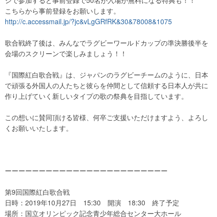
ジで参加すると事前登録で50名が入場が無料になる特典も！！
こちらから事前登録をお願いします。
http://c.accessmail.jp/?jc&vLg
GRfRK&30&78008&1075
歌合戦終了後は、みんなでラグビーワールドカップの準決勝後半を
会場のスクリーンで楽しみましょう！！
『国際紅白歌合戦』は、ジャパンのラグビーチームのように、日本
で頑張る外国人の人たちと彼らを仲間として信頼する日本人が共に
作り上げていく新しいタイプの歌の祭典を目指しています。
この想いに賛同頂ける皆様、何卒ご支援いただけますよう、よろし
くお願いいたします。
ーーーーーーーーーーーーーーーーーーーーーーーー
第9回国際紅白歌合戦
日時：2019年10月27日 15:30 開演 18:30 終了予定
場所：国立オリンピック記念青少年総合センター大ホール