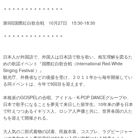
＊＊＊＊＊＊＊＊＊＊＊＊＊＊
第9回国際紅白歌合戦 10月27日 15:30-18:30
＊＊＊＊＊＊＊＊＊＊＊＊＊＊
日本人が外国語で、外国人は日本語で歌を歌い、相互理解を図るた
めの歌謡イベント『国際紅白歌合戦（International Red-White
Singing Festival ）』
観光庁、外務省などの後援を受け、２０１１年から毎年開催してい
る同イベントは、今年で9回目を迎えます。
本格派のGOSPELの合唱、アイドル・K-POP DANCEグループや、
日本で歌手になることを夢見て来日した留
学生。10年来の夢を日本
で叶えつつあるイギリス人、ロシア人声
優と共に、世界各国の人た
ちを迎えて開催される。
大人気の二部式着物の試着、民族衣装、コスプレ、ラグビージャー