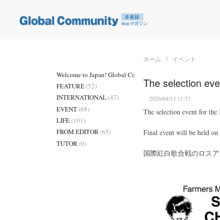
ホーム
イベント
Welcome to Japan! Global Community
(3)
The selection ev
FEATURE
(52)
INTERNATIONAL
(47)
2026/04/13 11:33
EVENT
(68)
The selection event for th
LIFE
(101)
FROM EDITOR
(65)
Final event will be held on 
TUTOR
(0)
国際紅白歌合戦のロスア