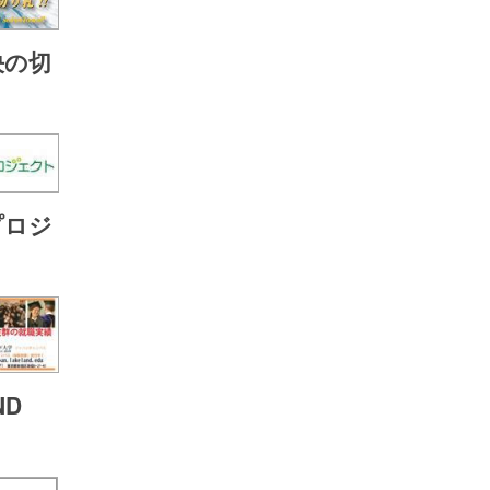
決の切
プロジ
ND