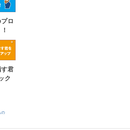
のプロ
！！
指す君
ック
すもの