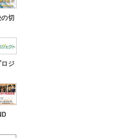
決の切
プロジ
ND