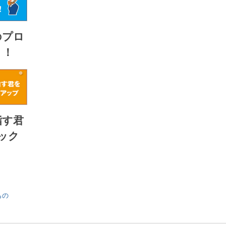
のプロ
！！
指す君
ック
すもの