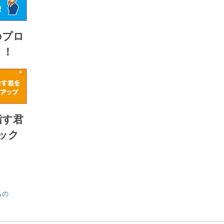
のプロ
！！
指す君
ック
すもの