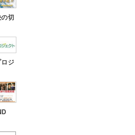
決の切
プロジ
ND