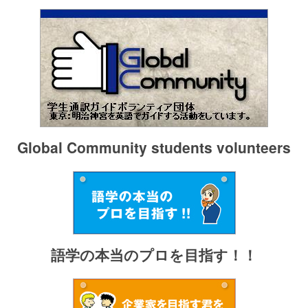
Global Community students volunteers
語学の本当のプロを目指す！！