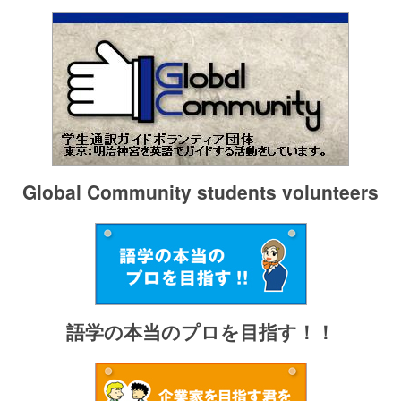
Global Community students volunteers
語学の本当のプロを目指す！！