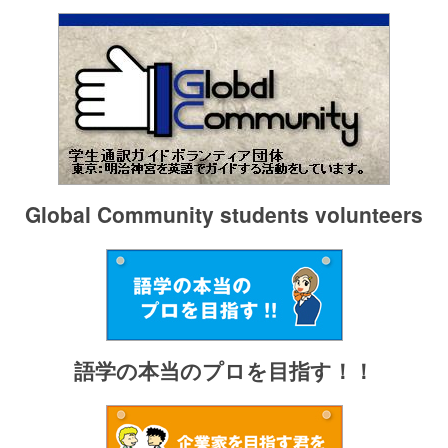
Global Community students volunteers
語学の本当のプロを目指す！！