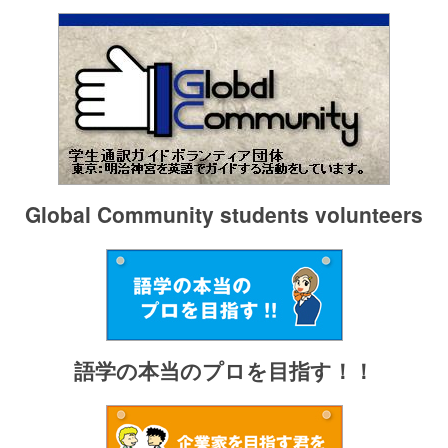
Global Community students volunteers
語学の本当のプロを目指す！！