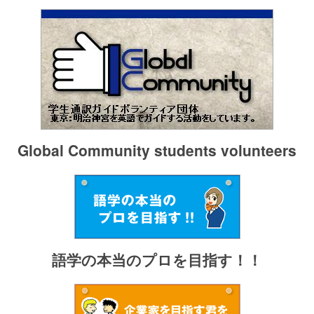
Global Community students volunteers
語学の本当のプロを目指す！！