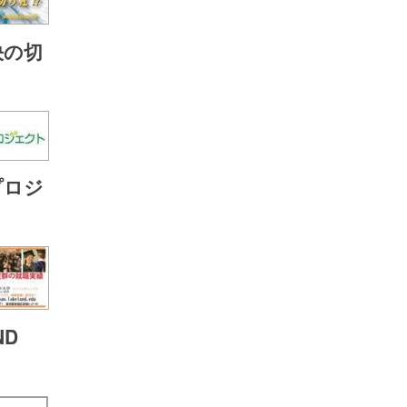
決の切
プロジ
ND