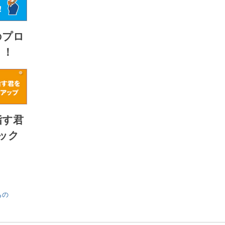
のプロ
！！
指す君
ック
すもの