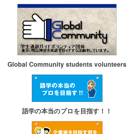
Global Community students volunteers
語学の本当のプロを目指す！！