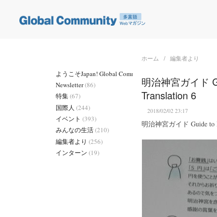
ホーム
編集者より
ようこそJapan! Global Community
(2)
明治神宮ガイド Guide
Newsletter
(86)
Translation 6
特集
(67)
国際人
(244)
2018/02/02 23:17
イベント
(393)
明治神宮ガイド Guide to Meij
みんなの生活
(210)
編集者より
(256)
インターン
(19)