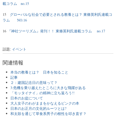
載コラム no.15
15
グローバルな社会で必要とされる教養とは？ 東條英利氏連載コ
ラム NO.16
16
『神社ツーリズム』発刊！！ 東條英利氏連載コラム no.17
話題:
イベント
関連情報
本当の教養とは？ 日本を知ること
記事
２：建国記念日の意味って？
3:危機を乗り越えたところに大きな飛躍がある
「モッタイナイ」の精神に立ち返ろう!!
日本のお盆について
大人女子のわがままをかなえるピンクの本
日本のお正月の文化的ルーツとは?
和太鼓を通じて草食系男子の根性を叩き直す？