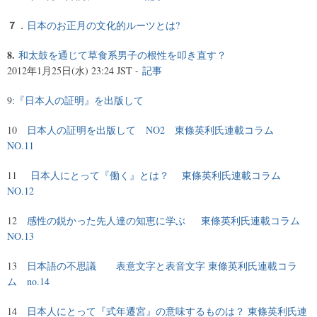
７
．
日本のお正月の文化的ルーツとは?
8.
和太鼓を通じて草食系男子の根性を叩き直す？
2012年1月25日(水) 23:24 JST -
記事
9
:『日本人の証明』を出版して
10
日本人の証明を出版して NO2 東條英利氏連載コラム
NO.11
11
日本人にとって『働く』とは？ 東條英利氏連載コラム
NO.12
12
感性の鋭かった先人達の知恵に学ぶ 東條英利氏連載コラム
NO.13
13
日本語の不思議 表意文字と表音文字 東條英利氏連載コラ
ム no.14
14
日本人にとって『式年遷宮』の意味するものは？ 東條英利氏連