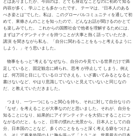
とはありましたが、今回のは、とても身近なことなのに初めて知る
内容が多く、学ぶことも多かったです。
テーマは、“日本人のある
べき姿とは”でした。私は、このグローバルコミュニティを通して初
めて、東條さんのことを知ったので、どんなお話が聞けるのかとて
も楽しみでした。
これからの国際社会で他者を理解するためには、
まずはアイデンティティを持つことが大事と熱く語っていただき、
講演
を聞きながら私も
、「自分に関わることをもっと考えるように
しよう。」そう思いました。
物事をもっと
考える”なぜなら、自分の今見ている世界だけで満
”
足していると、固定観念に縛られ、思考
が
停止
して
しまう。例え
ば、何万回と目にしているロゴでさえも、いざ書いてみるとなると
書けないなど、やはり意識していないと見えていないと同じな
の
だ、と教えていただきました。
つまり、
一つ一つにもっと関心を持ち、それに対して自分なりの
「なぜ」を考えることが大事なのだと思いました。それが、自分を
知ることになり、結果的にアイデンティティを大切にすることにつ
ながるのだと。もっと、日常の慣れた光景から、日本人としての自
分、日本国のことなど、多くのことをもっと深く考える癖をつけよ
う、そして将来外国の人に胸を張って「ようこそ、世界最古の日本