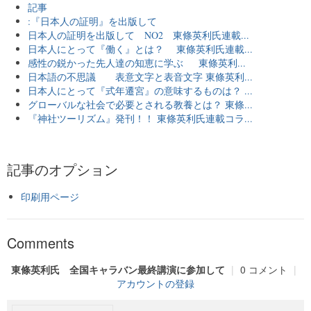
記事
:『日本人の証明』を出版して
日本人の証明を出版して NO2 東條英利氏連載...
日本人にとって『働く』とは？ 東條英利氏連載...
感性の鋭かった先人達の知恵に学ぶ 東條英利...
日本語の不思議 表意文字と表音文字 東條英利...
日本人にとって『式年遷宮』の意味するものは？ ...
グローバルな社会で必要とされる教養とは？ 東條...
『神社ツーリズム』発刊！！ 東條英利氏連載コラ...
記事のオプション
印刷用ページ
Comments
東條英利氏 全国キャラバン最終講演に参加して
|
0 コメント
|
アカウントの登録