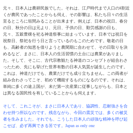
元々、日本人は農耕民族でした。それは、江戸時代まで人口の8割近
くが農民であったことからも伺え、その影響は、私たち日々の生活
至るところに垣間みることが出来ます。例えば、日本の祝日。春分
の日、秋分の日は元より、元日、子供の日、勤労感謝の日も、
元々、五穀豊穣を祀る神道祭事に始まっています。日本では祝日を
祝祭日、祭祀を行う日と言っているのもこのためです。敬老の日
も、高齢者の知恵を借りようと農閑期に合わせて、その日取りを決
めるなど、まさに、日本人の生活習慣の土台には農業がありまし
た。そして、そこに、古代宗教観たる神道のコンセプトが組合わさ
ったため、先にも挙げた世界有数の日本人気質が誕生したのです。
これは、神道だけでも、農業だけでも成り立ちません。この両者が
組み合わさってこそ、初めて機能するものになるのです。それは、
単純に多くの途上国が、未だ第一次産業に従事しながらも、日本と
は異なる国民性を有していることからも伺えます。
そして、これこそが、まさに日本人であり、協調性、忍耐強さを合
わせ持つ所以なのです。残念ながら、今回の震災では、多くの被災
者を生みました。それでも、こうした日本人の頑強な精神を呼び起
こせば、必ず再興できる筈です。Japan as only one