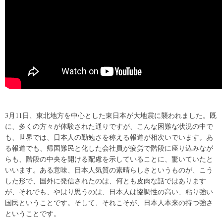
3月11日、東北地方を中心とした東日本が大地震に襲われました。既
に、多くの方々が体験された通りですが、こんな困難な状況の中で
も、世界では、日本人の勤勉さを称える報道が相次いでいます。あ
る報道でも、帰国難民と化した会社員が疲労で階段に座り込みなが
らも、階段の中央を開ける配慮を示していることに、驚いていたと
いいます。ある意味、日本人気質の素晴らしさというものが、こう
した形で、国外に発信されたのは、何とも皮肉な話ではあります
が、それでも、やはり思うのは、日本人は協調性の高い、粘り強い
国民ということです。そして、それこそが、日本人本来の持つ強さ
ということです。