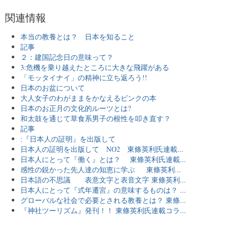
関連情報
本当の教養とは？ 日本を知ること
記事
２：建国記念日の意味って？
3:危機を乗り越えたところに大きな飛躍がある
「モッタイナイ」の精神に立ち返ろう!!
日本のお盆について
大人女子のわがままをかなえるピンクの本
日本のお正月の文化的ルーツとは?
和太鼓を通じて草食系男子の根性を叩き直す？
記事
:『日本人の証明』を出版して
日本人の証明を出版して NO2 東條英利氏連載...
日本人にとって『働く』とは？ 東條英利氏連載...
感性の鋭かった先人達の知恵に学ぶ 東條英利...
日本語の不思議 表意文字と表音文字 東條英利...
日本人にとって『式年遷宮』の意味するものは？ ...
グローバルな社会で必要とされる教養とは？ 東條...
『神社ツーリズム』発刊！！ 東條英利氏連載コラ...