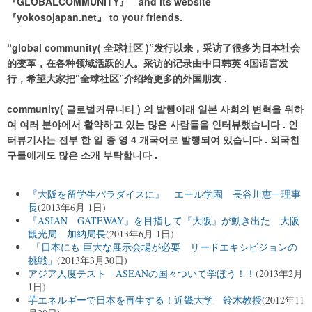
『GLOBALCOMMUNITY』 and its website
『yokosojapan.net』 to your friends.
“global community( 全球社区 )”发行以来，采访了很多为日本社会
的变革，在各种领域活跃的人。采访的记录由中日韩英 4国语言发
行，希望大家把“全球社区”介绍给更多的外国朋友 .
community( 글로벌커뮤니티 ) 의 발행이래 일본 사회의 변혁을 위하
여 여러 분야에서 활약하고 있는 많은 사람들을 인터뷰했습니다 . 인
터뷰기사는 전부 한 일 중 영 4 개국어로 발행되여 있습니다 . 외국친
구들에게도 많은 소개 부탁합니다 .
『大阪を留学生パラダイスに』 エール学園 長谷川恵一理事
長
(2013年6月 1日)
『ASIAN GATEWAY』を目指して『大阪』が動き出た 大阪
観光局 加納局長
(2013年6月 1日)
「日本にも 巨大な展示会場が必要 リードエキシビジョンの
挑戦」
(2013年3月30日)
アジア人度テスト ASEANの国々ついて学ぼう！！
(2013年2月
1日)
芋エネルギーで日本を再生する！近畿大学 鈴木教授
(2012年11