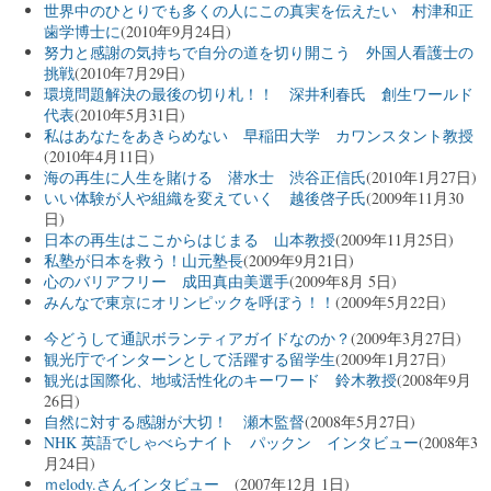
世界中のひとりでも多くの人にこの真実を伝えたい 村津和正
歯学博士に
(2010年9月24日)
努力と感謝の気持ちで自分の道を切り開こう 外国人看護士の
挑戦
(2010年7月29日)
環境問題解決の最後の切り札！！ 深井利春氏 創生ワールド
代表
(2010年5月31日)
私はあなたをあきらめない 早稲田大学 カワンスタント教授
(2010年4月11日)
海の再生に人生を賭ける 潜水士 渋谷正信氏
(2010年1月27日)
いい体験が人や組織を変えていく 越後啓子氏
(2009年11月30
日)
日本の再生はここからはじまる 山本教授
(2009年11月25日)
私塾が日本を救う！山元塾長
(2009年9月21日)
心のバリアフリー 成田真由美選手
(2009年8月 5日)
みんなで東京にオリンピックを呼ぼう！！
(2009年5月22日)
今どうして通訳ボランティアガイドなのか？
(2009年3月27日)
観光庁でインターンとして活躍する留学生
(2009年1月27日)
観光は国際化、地域活性化のキーワード 鈴木教授
(2008年9月
26日)
自然に対する感謝が大切！ 瀬木監督
(2008年5月27日)
NHK 英語でしゃべらナイト パックン インタビュー
(2008年3
月24日)
ｍelody.さんインタビュー
(2007年12月 1日)