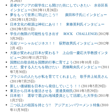
月28日)
若者やアジアの留学生にも開けた街にしていきたい 水谷区長
インタビュー
(2012年11月28日)
夢をもって世界に羽ばたこう!! 廣田和子氏にインタビュー
(2012年11月25日)
日本文化の根源は神社にあり！！ 東條英利氏インタビュー
(2012年5月31日)
学生の無限の可能性を引き出す ROCK CHALLENGE
(2012年
3月29日)
元祖ソーシャルビジネス！！ 荻野政男氏インタビュー
(2012年
2月 4日)
大阪が変われば日本が変わる？ 上山信一慶応大学教授インタ
ビュー
(2011年11月27日)
国際紅白歌合戦を国際的行事に育てよう
(2011年10月 1日)
ただ、愛する人たちを助けたい 西條剛央氏インタビュー
(2011
年7月30日)
ブラジルの人たちが私を育ててくれました 歌手井上祐見さん
(2011年7月25日)
新しい価値観を日本から発信していこう ！！
(2011年5月29日)
東京から日本を復活させる 渡邊美樹氏
(2011年3月29日)
日本初！ 選挙で選ばれ地域委員として活躍した大学生
(2011年
1月27日)
二つ以上の祖国を持とう!! アジアエンパワーメント特集
(2010
年11月30日)